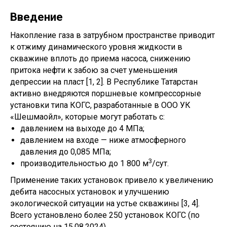
Введение
Накопление газа в затрубном пространстве приводит
к отжиму динамического уровня жидкости в
скважине вплоть до приема насоса, снижению
притока нефти к забою за счет уменьшения
депрессии на пласт [1, 2]. В Республике Татарстан
активно внедряются поршневые компрессорные
установки типа КОГС, разработанные в ООО УК
«Шешмаойл», которые могут работать с:
давлением на выходе до 4 МПа;
давлением на входе — ниже атмосферного
давления до 0,085 МПа;
3
производительностью до 1 800 м
/сут.
Применение таких установок привело к увеличению
дебита насосных установок и улучшению
экологической ситуации на устье скважины [3, 4].
Всего установлено более 250 установок КОГС (по
состоянию на 15.08.2024).