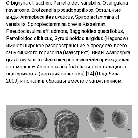
Orbignyna cf. sacheri, Parrelloides variabilis, Osangularia
navarroana, Brotzenella pseudopapillosa. Остальные
виды Ammobaculites uvaticus, Spiroplectammina cf.
variabilis, Spiroplectammina brevis Kisselman,
Pseudoclavulina aff. admota, Bagginoides quadrilobus,
Parrelloides sibiricus, Gyroidinoides turgidus (Hagenow)
имеют широкое распространение в пределах всего
ганькинского горизонта (маастрихт). Виды Asanospira
grzybowski и Trochammina pentacamerata принадлежат
к комплексу Ammoscalaria friabilis верхнеталицкого
подгоризонта (верхний палеоцен) [14] (Подобина,
2009) и попали в образцы вместе с загрязнением.