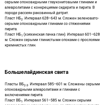
серыми опоковидными глауконитовыми глинами и
алевролитами с конкрециями сидерита и пирита. В
породе рассеян раковинный детрит.
Пласт НБ
. Интервал 628–643 м. Сложен зеленовато-
2
серыми опоковидными глинами со стяжениями
пирита.
Пласт НБ
(хэяхинская пачка глин). Интервал 601–628
1
м. Сложен серыми глинистыми опоками с прослоями
кремнистых глин.
Большелайдинская свита
Пласты ВБ
. Интервал 585–601 м. Сложены серыми
2-3
опоковидными алевролитами и глинами с
включениями пирита.
Пласт ВБ
. Интервал 561–585 м. Сложен серыми
1