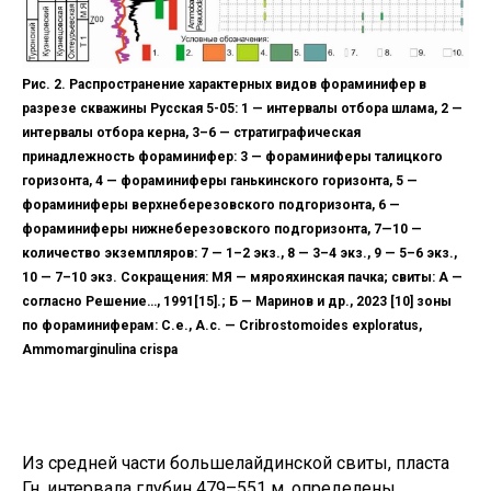
Рис. 2. Распространение характерных видов фораминифер в
разрезе скважины Русская 5-05: 1 — интервалы отбора шлама, 2 —
интервалы отбора керна, 3–6 — стратиграфическая
принадлежность фораминифер: 3 — фораминиферы талицкого
горизонта, 4 — фораминиферы ганькинского горизонта, 5 —
фораминиферы верхнеберезовского подгоризонта, 6 —
фораминиферы нижнеберезовского подгоризонта, 7—10 —
количество экземпляров: 7 — 1–2 экз., 8 — 3–4 экз., 9 — 5–6 экз.,
10 — 7–10 экз. Сокращения: МЯ — мярояхинская пачка; свиты: А —
согласно Решение…, 1991[15].; Б — Маринов и др., 2023 [10] зоны
по фораминиферам: C.e., A.с. — Cribrostomoides exploratus,
Ammomarginulina crispa
Из средней части большелайдинской свиты, пласта
Гн, интервала глубин 479–551 м, определены