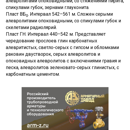
алевролитами опоковидными, со стяжениями пирита,
спикулами губок, зернами глауконита.
Пласт ВБ
. Интервал 542–561 м. Сложен серыми
0
алевролитами опоковидными, со спикулами губок и
скелетами радиолярий.
Пласт ГН. Интервал 440–542 м. Представляет
чередование прослоев глин карбонатных
алевритистых, светло-серых с гипсом и обломками
раковин двустворок, серых алевролитов и
опоковидных алевролитов с включениями гравия и
песка, алевролитов зеленовато-серых глинистых, с
карбонатным цементом.