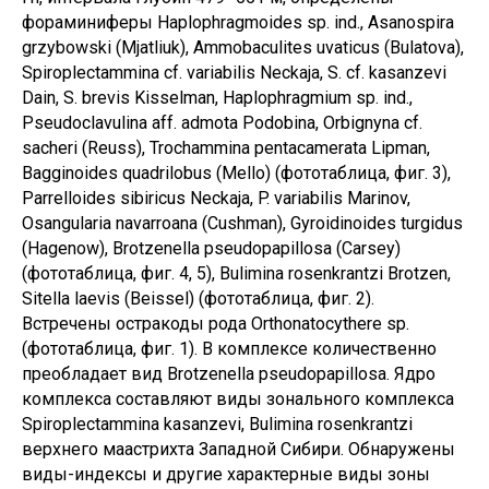
фораминиферы Haplophragmoides sp. ind., Asanospira
grzybowski (Mjatliuk), Ammobaculites uvaticus (Bulatova),
Spiroplectammina cf. variabilis Neckaja, S. cf. kasanzevi
Dain, S. brevis Kisselman, Haplophragmium sp. ind.,
Pseudoclavulina aff. admota Podobina, Orbignyna cf.
sacheri (Reuss), Trochammina pentacamerata Lipman,
Bagginoides quadrilobus (Mello) (фототаблица, фиг. 3),
Parrelloides sibiricus Neckaja, P. variabilis Marinov,
Osangularia navarroana (Cushman), Gyroidinoides turgidus
(Hagenow), Brotzenella pseudopapillosa (Carsey)
(фототаблица, фиг. 4, 5), Bulimina rosenkrantzi Brotzen,
Sitella laevis (Beissel) (фототаблица, фиг. 2).
Встречены остракоды рода Orthonatocythere sp.
(фототаблица, фиг. 1). В комплексе количественно
преобладает вид Brotzenella pseudopapillosa. Ядро
комплекса составляют виды зонального комплекса
Spiroplectammina kasanzevi, Bulimina rosenkrantzi
верхнего маастрихта Западной Сибири. Обнаружены
виды-индексы и другие характерные виды зоны