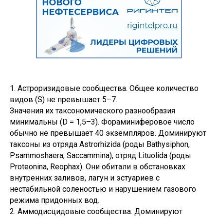
1. Астроризидовые сообщества. Общее количество
видов (S) не превышает 5–7.
Значения их таксономического разнообразия
минимальны (D = 1,5–3). Фораминиферовое число
обычно не превышает 40 экземпляров. Доминируют
таксоны из отряда Astrorhizida (роды Bathysiphon,
Psammoshaera, Saccammina), отряд Lituolida (роды
Proteonina, Reophax). Они обитали в обстановках
внутренних заливов, лагун и эстуариев с
нестабильной соленостью и нарушением газового
режима придонных вод.
2. Аммодисцидовые сообщества. Доминируют