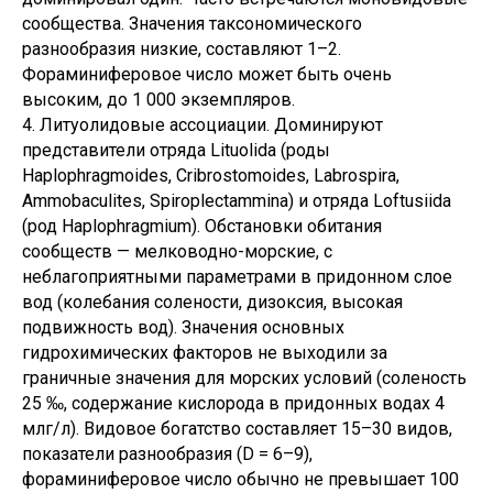
сообщества. Значения таксономического
разнообразия низкие, составляют 1–2.
Фораминиферовое число может быть очень
высоким, до 1 000 экземпляров.
4. Литуолидовые ассоциации. Доминируют
представители отряда Lituolida (роды
Haplophragmoides, Cribrostomoides, Labrospira,
Ammobaculites, Spiroplectammina) и отряда Loftusiida
(род Haplophragmium). Обстановки обитания
сообществ — мелководно-морские, с
неблагоприятными параметрами в придонном слое
вод (колебания солености, дизоксия, высокая
подвижность вод). Значения основных
гидрохимических факторов не выходили за
граничные значения для морских условий (соленость
25 ‰, содержание кислорода в придонных водах 4
млг/л). Видовое богатство составляет 15–30 видов,
показатели разнообразия (D = 6–9),
фораминиферовое число обычно не превышает 100