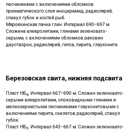
песчаниками с включениями обломков
призматического слоя иноцерамид, радиолярий,
спикул губок и костей рыб.
Мярояхинская пачка глин. Интервал 690–697 м.
Сложена алевролитами, глинами зеленовато-
серыми, с включениями обломков раковин
двустворок, радиолярий, гипса, пирита, глауконита.
Березовская свита, нижняя подсвита
Пласт НБ
. Интервал 667–690 м. Сложен зеленовато-
4
серыми алевролитами, опоковидными глинами и
мелкозернистыми песчаниками глауконитовыми с
включениями пирита, скелетов радиолярий, спикул
губок.
Пласт НБ
. Интервал 643–667 м. Сложен зеленовато-
3